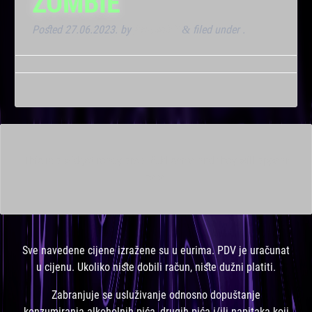
ZOMBIE
Posted
27.06.2023.
by
Kresimir T
filed under .
&
This is a widget ready area. Add some and they will appear
here.
Sve navedene cijene izražene su u eurima. PDV je uračunat
u cijenu. Ukoliko niste dobili račun, niste dužni platiti.
Zabranjuje se usluživanje odnosno dopuštanje
konzumiranja alkoholnih pića, drugih pića i/ili napitaka koji