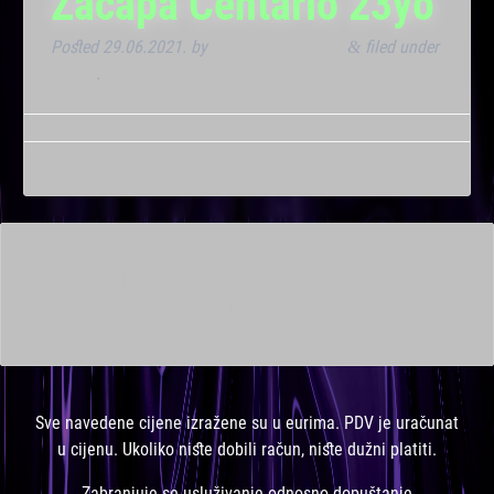
Zacapa Centario 23yo
Posted
29.06.2021.
by
Marana Bar admin
filed under
&
Noćna
.
This is a widget ready area. Add some and they will appear
here.
Sve navedene cijene izražene su u eurima. PDV je uračunat
u cijenu. Ukoliko niste dobili račun, niste dužni platiti.
Zabranjuje se usluživanje odnosno dopuštanje