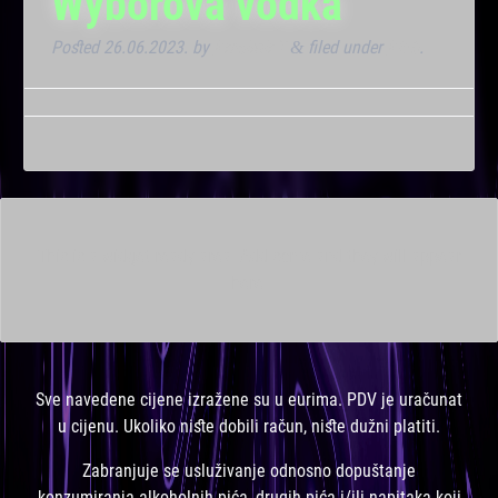
Wyborova vodka
Posted
26.06.2023.
by
Kresimir T
filed under
Klub
.
&
This is a widget ready area. Add some and they will appear
here.
Sve navedene cijene izražene su u eurima. PDV je uračunat
u cijenu. Ukoliko niste dobili račun, niste dužni platiti.
Zabranjuje se usluživanje odnosno dopuštanje
konzumiranja alkoholnih pića, drugih pića i/ili napitaka koji