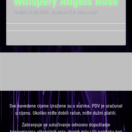
Whispery Angels Rose
Posted
05.06.2026.
by
Davor G
filed under
Dnevna
.
&
This is a widget ready area. Add some and they will appear
here.
Sve navedene cijene izražene su u eurima. PDV je uračunat
u cijenu. Ukoliko niste dobili račun, niste dužni platiti.
Zabranjuje se usluživanje odnosno dopuštanje
konzumiranja alkoholnih pića, drugih pića i/ili napitaka koji