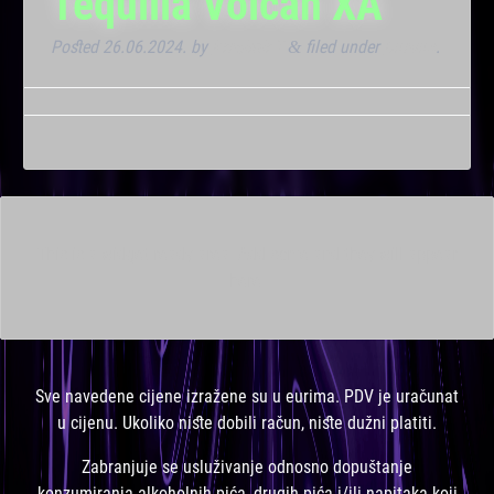
Tequilla Volcan XA
Posted
26.06.2024.
by
Kresimir T
filed under
Dnevna
.
&
This is a widget ready area. Add some and they will appear
here.
Sve navedene cijene izražene su u eurima. PDV je uračunat
u cijenu. Ukoliko niste dobili račun, niste dužni platiti.
Zabranjuje se usluživanje odnosno dopuštanje
konzumiranja alkoholnih pića, drugih pića i/ili napitaka koji