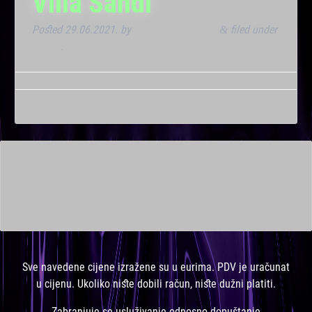
Villa Sandi
Posted
29.06.2021.
by
Marana Bar admin
filed under
&
Noćna
.
This is a widget ready area. Add some and they will appear
here.
Sve navedene cijene izražene su u eurima. PDV je uračunat
u cijenu. Ukoliko niste dobili račun, niste dužni platiti.
Zabranjuje se usluživanje odnosno dopuštanje