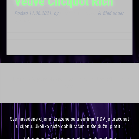
Veuve Clicquot Rich
Posted
11.06.2021.
by
Marana Bar admin
filed under
&
Dnevna
.
This is a widget ready area. Add some and they will appear
here.
Sve navedene cijene izražene su u eurima. PDV je uračunat
u cijenu. Ukoliko niste dobili račun, niste dužni platiti.
Zabranjuje se usluživanje odnosno dopuštanje