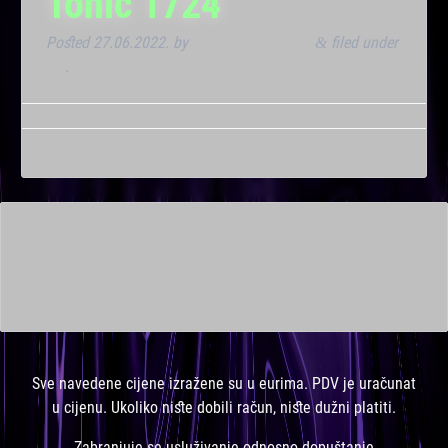
Tonic 1724
Posted
27.06.2022.
by
Marana Bar admin
filed under
&
VIP
.
This is a widget ready area. Add some and they will appear
here.
Sve navedene cijene izražene su u eurima. PDV je uračunat
u cijenu. Ukoliko niste dobili račun, niste dužni platiti.
Zabranjuje se usluživanje odnosno dopuštanje