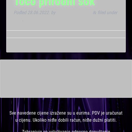
Toco prirodni sok
Posted
28.06.2022.
by
Marana Bar admin
filed under
&
Klub
.
This is a widget ready area. Add some and they will appear
here.
Sve navedene cijene izražene su u eurima. PDV je uračunat
u cijenu. Ukoliko niste dobili račun, niste dužni platiti.
Zabranjuje se usluživanje odnosno dopuštanje