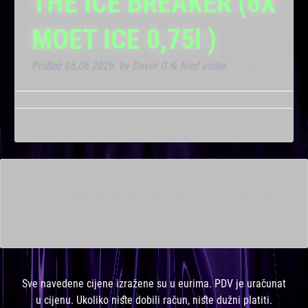
THE ICE BREAKER (6X
MOET ICE 0,75l )
Posted
05.06.2026.
by
Davor G
filed under
Klub
.
&
This is a widget ready area. Add some and they will appear
here.
Sve navedene cijene izražene su u eurima. PDV je uračunat
u cijenu. Ukoliko niste dobili račun, niste dužni platiti.