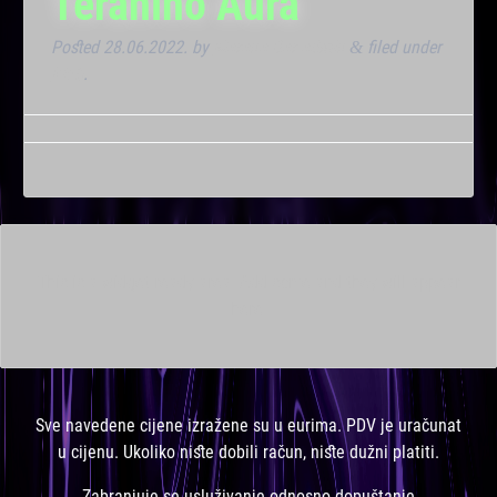
Teranino Aura
Posted
28.06.2022.
by
Marana Bar admin
filed under
&
Klub
.
This is a widget ready area. Add some and they will appear
here.
Sve navedene cijene izražene su u eurima. PDV je uračunat
u cijenu. Ukoliko niste dobili račun, niste dužni platiti.
Zabranjuje se usluživanje odnosno dopuštanje