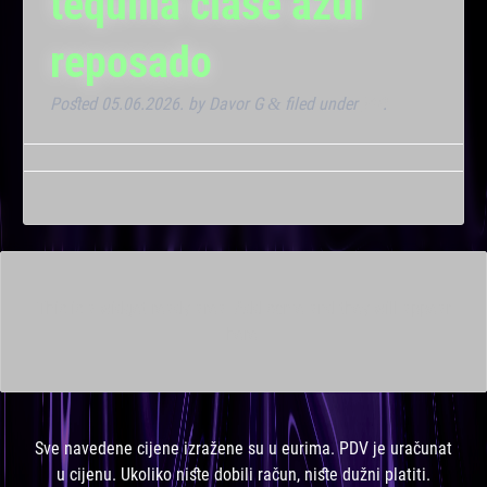
tequilla clase azul
reposado
Posted
05.06.2026.
by
Davor G
filed under
VIP
.
&
This is a widget ready area. Add some and they will appear
here.
Sve navedene cijene izražene su u eurima. PDV je uračunat
u cijenu. Ukoliko niste dobili račun, niste dužni platiti.