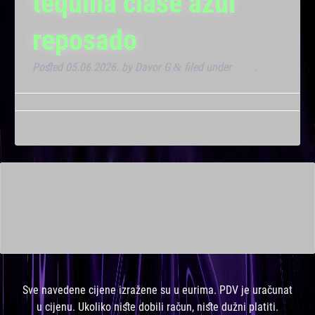
tequilla clase azul
reposado
Posted
05.06.2026.
by
Davor G
filed under
Klub
.
&
This is a widget ready area. Add some and they will appear
here.
Sve navedene cijene izražene su u eurima. PDV je uračunat
u cijenu. Ukoliko niste dobili račun, niste dužni platiti.