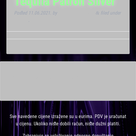
Tequila Patron Silver
Posted
11.06.2021.
by
Marana Bar admin
filed under
&
Dnevna
.
This is a widget ready area. Add some and they will appear
here.
Sve navedene cijene izražene su u eurima. PDV je uračunat
u cijenu. Ukoliko niste dobili račun, niste dužni platiti.
Zabranjuje se usluživanje odnosno dopuštanje