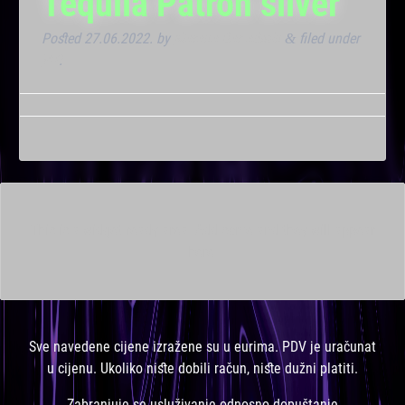
Tequila Patron silver
Posted
27.06.2022.
by
Marana Bar admin
filed under
&
VIP
.
This is a widget ready area. Add some and they will appear
here.
Sve navedene cijene izražene su u eurima. PDV je uračunat
u cijenu. Ukoliko niste dobili račun, niste dužni platiti.
Zabranjuje se usluživanje odnosno dopuštanje