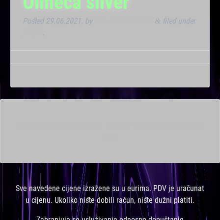
Olmeca silver
Posted
29.06.2021.
by
Marana Bar admin
filed under
&
Noćna
.
This is a widget ready area. Add some and they will appear
here.
Sve navedene cijene izražene su u eurima. PDV je uračunat
u cijenu. Ukoliko niste dobili račun, niste dužni platiti.
Zabranjuje se usluživanje odnosno dopuštanje