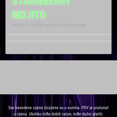
STRAWBERRY
MOJITO
Posted
11.06.2024.
by
Davor G
filed under
Dnevna
.
&
This is a widget ready area. Add some and they will appear
here.
Sve navedene cijene izražene su u eurima. PDV je uračunat
u cijenu. Ukoliko niste dobili račun, niste dužni platiti.