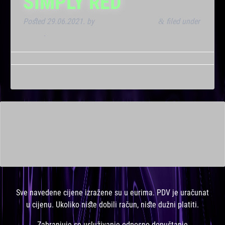
SIMPLY RED
Posted
29.06.2021.
by
Marana Bar admin
filed under
&
Noćna
.
This is a widget ready area. Add some and they will appear
here.
Sve navedene cijene izražene su u eurima. PDV je uračunat
u cijenu. Ukoliko niste dobili račun, niste dužni platiti.
Zabranjuje se usluživanje odnosno dopuštanje