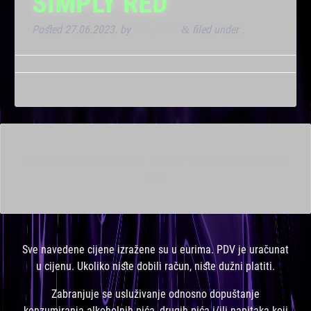
SIMPLY RED
Posted
27.06.2023.
by
Kresimir T
filed under .
&
This is a widget ready area. Add some and they will appear
here.
Sve navedene cijene izražene su u eurima. PDV je uračunat
u cijenu. Ukoliko niste dobili račun, niste dužni platiti.
Zabranjuje se usluživanje odnosno dopuštanje
konzumiranja alkoholnih pića, drugih pića i/ili napitaka koji