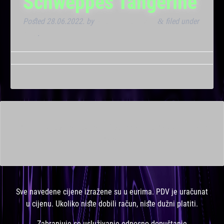
Schweppes Tangerine
Posted
28.06.2022.
by
Marana Bar admin
filed under
&
Klub
.
This is a widget ready area. Add some and they will appear
here.
Sve navedene cijene izražene su u eurima. PDV je uračunat
u cijenu. Ukoliko niste dobili račun, niste dužni platiti.
Zabranjuje se usluživanje odnosno dopuštanje