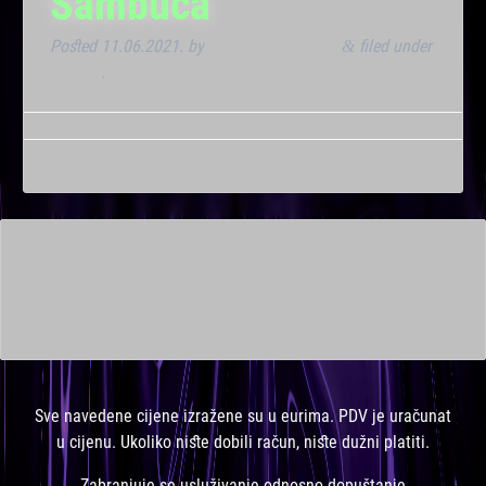
Sambuca
Posted
11.06.2021.
by
Marana Bar admin
filed under
&
Dnevna
.
This is a widget ready area. Add some and they will appear
here.
Sve navedene cijene izražene su u eurima. PDV je uračunat
u cijenu. Ukoliko niste dobili račun, niste dužni platiti.
Zabranjuje se usluživanje odnosno dopuštanje