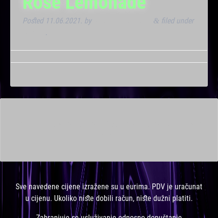
Rose Lemonade
Posted
11.06.2021.
by
Marana Bar admin
filed under
&
Dnevna
.
This is a widget ready area. Add some and they will appear
here.
Sve navedene cijene izražene su u eurima. PDV je uračunat
u cijenu. Ukoliko niste dobili račun, niste dužni platiti.
Zabranjuje se usluživanje odnosno dopuštanje