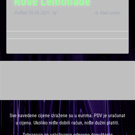
Rose Lemonade
Posted
29.06.2021.
by
Marana Bar admin
filed under
&
Noćna
.
This is a widget ready area. Add some and they will appear
here.
Sve navedene cijene izražene su u eurima. PDV je uračunat
u cijenu. Ukoliko niste dobili račun, niste dužni platiti.
Zabranjuje se usluživanje odnosno dopuštanje