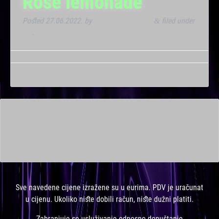
Rose lemonade
Posted
27.06.2022.
by
Marana Bar admin
filed under
&
VIP
.
This is a widget ready area. Add some and they will appear
here.
Sve navedene cijene izražene su u eurima. PDV je uračunat
u cijenu. Ukoliko niste dobili račun, niste dužni platiti.
Zabranjuje se usluživanje odnosno dopuštanje