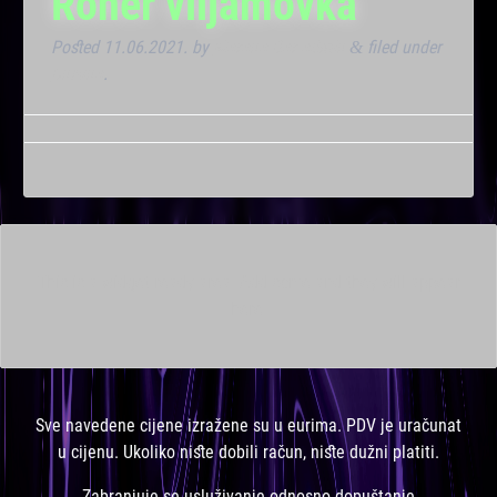
Roner viljamovka
Posted
11.06.2021.
by
Marana Bar admin
filed under
&
Dnevna
.
This is a widget ready area. Add some and they will appear
here.
Sve navedene cijene izražene su u eurima. PDV je uračunat
u cijenu. Ukoliko niste dobili račun, niste dužni platiti.
Zabranjuje se usluživanje odnosno dopuštanje