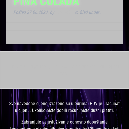
PINA COLADA
Posted
27.06.2023.
by
Kresimir T
filed under .
&
This is a widget ready area. Add some and they will appear
here.
Sve navedene cijene izražene su u eurima. PDV je uračunat
u cijenu. Ukoliko niste dobili račun, niste dužni platiti.
Zabranjuje se usluživanje odnosno dopuštanje
konzumiranja alkoholnih pića, drugih pića i/ili napitaka koji