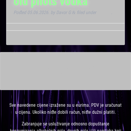
old pilots vodka
Posted
05.06.2026.
by
Davor G
filed under
Dnevna
.
&
This is a widget ready area. Add some and they will appear
here.
Sve navedene cijene izražene su u eurima. PDV je uračunat
u cijenu. Ukoliko niste dobili račun, niste dužni platiti.
Zabranjuje se usluživanje odnosno dopuštanje
konzumiranja alkoholnih pića, drugih pića i/ili napitaka koji