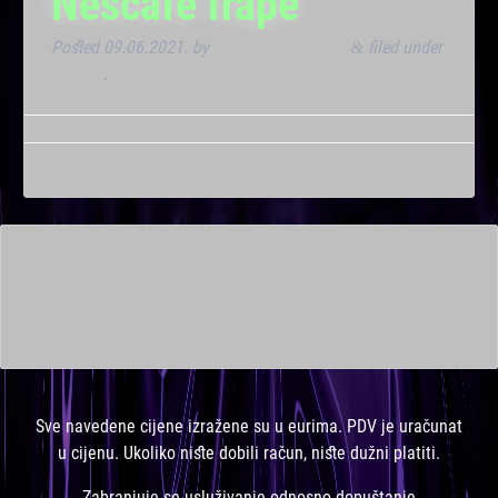
Nescafe frape
Posted
09.06.2021.
by
Marana Bar admin
filed under
&
Dnevna
.
This is a widget ready area. Add some and they will appear
here.
Sve navedene cijene izražene su u eurima. PDV je uračunat
u cijenu. Ukoliko niste dobili račun, niste dužni platiti.
Zabranjuje se usluživanje odnosno dopuštanje