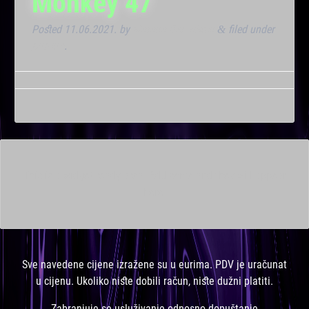
Monkey 47
Posted
11.06.2021.
by
Marana Bar admin
filed under
&
Dnevna
.
This is a widget ready area. Add some and they will appear
here.
Sve navedene cijene izražene su u eurima. PDV je uračunat
u cijenu. Ukoliko niste dobili račun, niste dužni platiti.
Zabranjuje se usluživanje odnosno dopuštanje