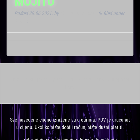
MOJITO
Posted
29.06.2021.
by
Marana Bar admin
filed under
&
Noćna
.
This is a widget ready area. Add some and they will appear
here.
Sve navedene cijene izražene su u eurima. PDV je uračunat
u cijenu. Ukoliko niste dobili račun, niste dužni platiti.
Zabranjuje se usluživanje odnosno dopuštanje