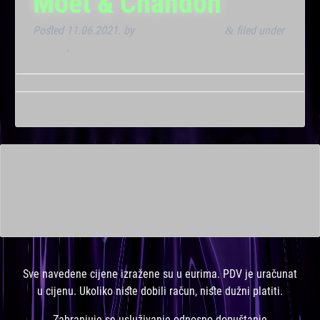
Moët & Chandon
Posted
11.06.2021.
by
Marana Bar admin
filed under
&
Dnevna
.
This is a widget ready area. Add some and they will appear
here.
Sve navedene cijene izražene su u eurima. PDV je uračunat
u cijenu. Ukoliko niste dobili račun, niste dužni platiti.
Zabranjuje se usluživanje odnosno dopuštanje