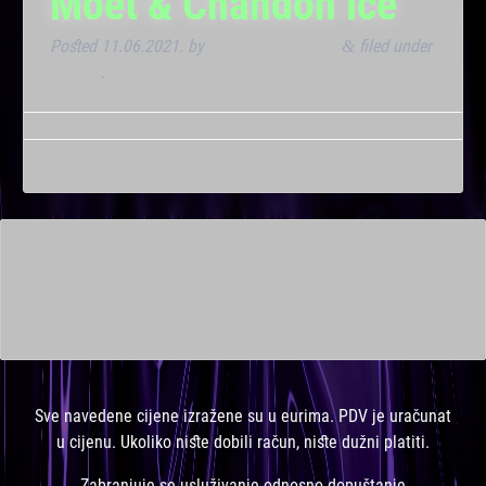
Moët & Chandon ice
Posted
11.06.2021.
by
Marana Bar admin
filed under
&
Dnevna
.
This is a widget ready area. Add some and they will appear
here.
Sve navedene cijene izražene su u eurima. PDV je uračunat
u cijenu. Ukoliko niste dobili račun, niste dužni platiti.
Zabranjuje se usluživanje odnosno dopuštanje