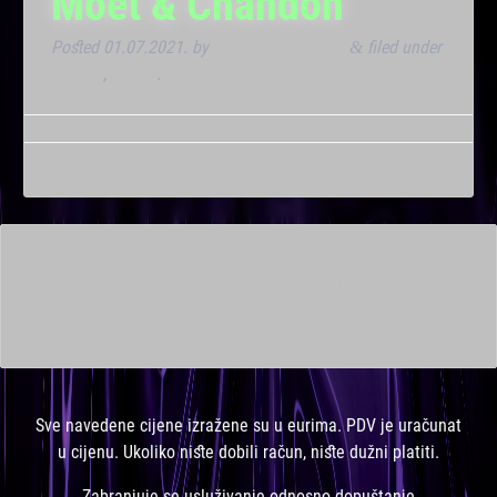
Moët & Chandon
Posted
01.07.2021.
by
Marana Bar admin
filed under
&
Dnevna
,
Noćna
.
This is a widget ready area. Add some and they will appear
here.
Sve navedene cijene izražene su u eurima. PDV je uračunat
u cijenu. Ukoliko niste dobili račun, niste dužni platiti.
Zabranjuje se usluživanje odnosno dopuštanje