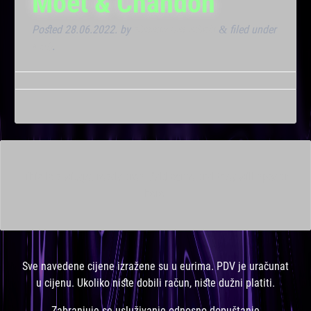
Moët & Chandon
Posted
28.06.2022.
by
Marana Bar admin
filed under
&
Klub
.
This is a widget ready area. Add some and they will appear
here.
Sve navedene cijene izražene su u eurima. PDV je uračunat
u cijenu. Ukoliko niste dobili račun, niste dužni platiti.
Zabranjuje se usluživanje odnosno dopuštanje