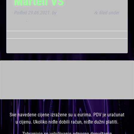
Martell VS
Posted
29.06.2021.
by
Marana Bar admin
filed under
&
Noćna
.
This is a widget ready area. Add some and they will appear
here.
Sve navedene cijene izražene su u eurima. PDV je uračunat
u cijenu. Ukoliko niste dobili račun, niste dužni platiti.
Zabranjuje se usluživanje odnosno dopuštanje