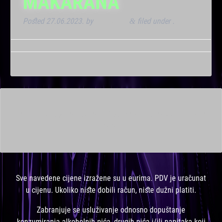
MAKARANA
Posted
27.06.2023.
by
Kresimir T
filed under .
&
This is a widget ready area. Add some and they will appear
here.
Sve navedene cijene izražene su u eurima. PDV je uračunat
u cijenu. Ukoliko niste dobili račun, niste dužni platiti.
Zabranjuje se usluživanje odnosno dopuštanje
konzumiranja alkoholnih pića, drugih pića i/ili napitaka koji