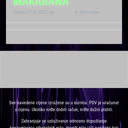
MAKARANA
Posted
27.06.2023.
by
Kresimir T
filed under .
&
This is a widget ready area. Add some and they will appear
here.
Sve navedene cijene izražene su u eurima. PDV je uračunat
u cijenu. Ukoliko niste dobili račun, niste dužni platiti.
Zabranjuje se usluživanje odnosno dopuštanje
konzumiranja alkoholnih pića, drugih pića i/ili napitaka koji