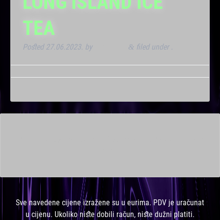
LONG ISLAND ICE
TEA
Posted
27.06.2023.
by
Kresimir T
filed under .
&
This is a widget ready area. Add some and they will appear
here.
Sve navedene cijene izražene su u eurima. PDV je uračunat
u cijenu. Ukoliko niste dobili račun, niste dužni platiti.