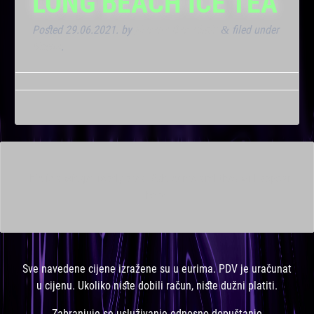
LONG BEACH ICE TEA
Posted
29.06.2021.
by
Marana Bar admin
filed under
&
Noćna
.
This is a widget ready area. Add some and they will appear
here.
Sve navedene cijene izražene su u eurima. PDV je uračunat
u cijenu. Ukoliko niste dobili račun, niste dužni platiti.
Zabranjuje se usluživanje odnosno dopuštanje