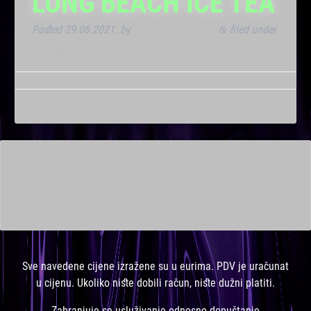
LONG BEACH ICE TEA
Posted
29.06.2021.
by
Marana Bar admin
filed under
&
Noćna
.
This is a widget ready area. Add some and they will appear
here.
Sve navedene cijene izražene su u eurima. PDV je uračunat
u cijenu. Ukoliko niste dobili račun, niste dužni platiti.
Zabranjuje se usluživanje odnosno dopuštanje