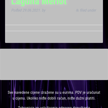
Laguna Merlot
Posted
29.06.2021.
by
Marana Bar admin
filed under
&
Noćna
.
This is a widget ready area. Add some and they will appear
here.
Sve navedene cijene izražene su u eurima. PDV je uračunat
u cijenu. Ukoliko niste dobili račun, niste dužni platiti.
Zabranjuje se usluživanje odnosno dopuštanje