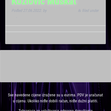
Kozlović Muškat
Posted
27.06.2022.
by
Marana Bar admin
filed under
&
VIP
.
This is a widget ready area. Add some and they will appear
here.
Sve navedene cijene izražene su u eurima. PDV je uračunat
u cijenu. Ukoliko niste dobili račun, niste dužni platiti.
Zabranjuje se usluživanje odnosno dopuštanje