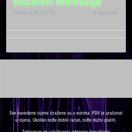
Kozlović Malvazija
Posted
29.06.2021.
by
Marana Bar admin
filed under
&
Noćna
.
This is a widget ready area. Add some and they will appear
here.
Sve navedene cijene izražene su u eurima. PDV je uračunat
u cijenu. Ukoliko niste dobili račun, niste dužni platiti.
Zabranjuje se usluživanje odnosno dopuštanje