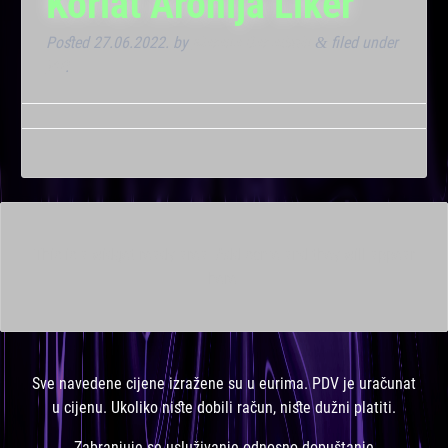
Korlat Aronija Liker
Posted
27.06.2022.
by
Marana Bar admin
filed under
&
VIP
.
This is a widget ready area. Add some and they will appear
here.
Sve navedene cijene izražene su u eurima. PDV je uračunat
u cijenu. Ukoliko niste dobili račun, niste dužni platiti.
Zabranjuje se usluživanje odnosno dopuštanje