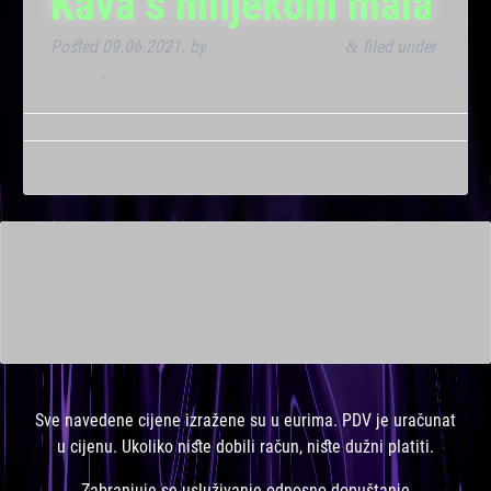
Kava s mlijekom mala
Posted
09.06.2021.
by
Marana Bar admin
filed under
&
Dnevna
.
This is a widget ready area. Add some and they will appear
here.
Sve navedene cijene izražene su u eurima. PDV je uračunat
u cijenu. Ukoliko niste dobili račun, niste dužni platiti.
Zabranjuje se usluživanje odnosno dopuštanje