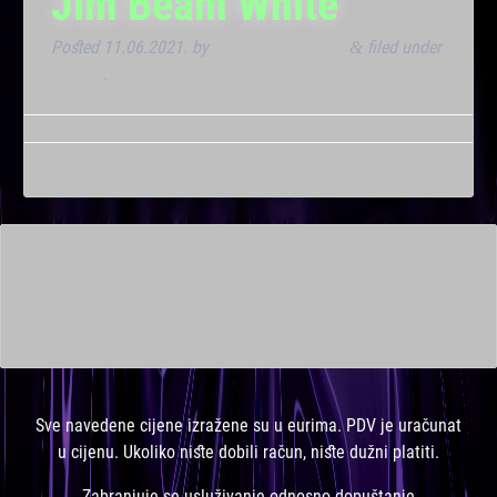
Jim Beam White
Posted
11.06.2021.
by
Marana Bar admin
filed under
&
Dnevna
.
This is a widget ready area. Add some and they will appear
here.
Sve navedene cijene izražene su u eurima. PDV je uračunat
u cijenu. Ukoliko niste dobili račun, niste dužni platiti.
Zabranjuje se usluživanje odnosno dopuštanje