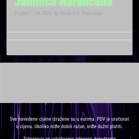
Jamnica Narančada
Posted
17.06.2026.
by
Davor G
filed under
Klub
,
&
Noćna
,
VIP
.
This is a widget ready area. Add some and they will appear
here.
Sve navedene cijene izražene su u eurima. PDV je uračunat
u cijenu. Ukoliko niste dobili račun, niste dužni platiti.
Zabranjuje se usluživanje odnosno dopuštanje