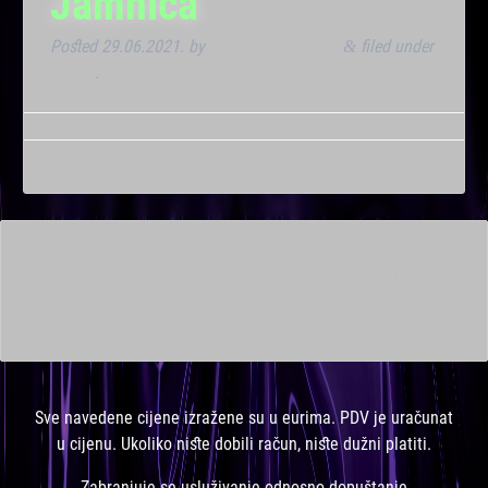
Jamnica
Posted
29.06.2021.
by
Marana Bar admin
filed under
&
Noćna
.
This is a widget ready area. Add some and they will appear
here.
Sve navedene cijene izražene su u eurima. PDV je uračunat
u cijenu. Ukoliko niste dobili račun, niste dužni platiti.
Zabranjuje se usluživanje odnosno dopuštanje