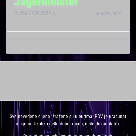
Jagermeister
Posted
11.06.2021.
by
Marana Bar admin
filed under
&
Dnevna
.
This is a widget ready area. Add some and they will appear
here.
Sve navedene cijene izražene su u eurima. PDV je uračunat
u cijenu. Ukoliko niste dobili račun, niste dužni platiti.
Zabranjuje se usluživanje odnosno dopuštanje