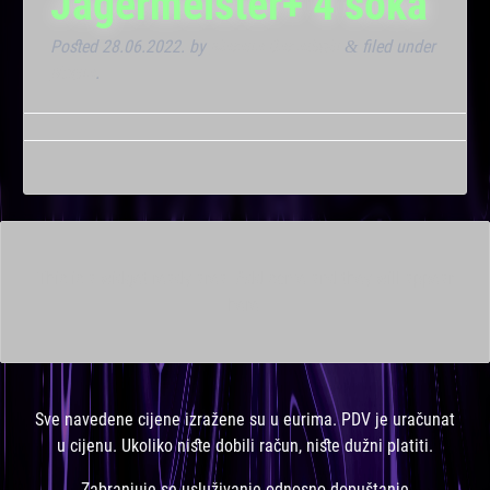
Jagermeister+ 4 soka
Posted
28.06.2022.
by
Marana Bar admin
filed under
&
Noćna
.
This is a widget ready area. Add some and they will appear
here.
Sve navedene cijene izražene su u eurima. PDV je uračunat
u cijenu. Ukoliko niste dobili račun, niste dužni platiti.
Zabranjuje se usluživanje odnosno dopuštanje